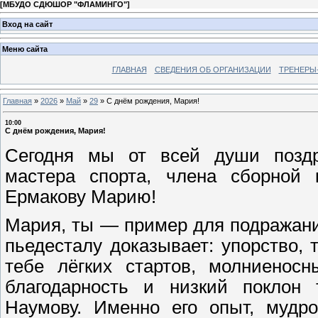
[
МБУДО СДЮШОР "ФЛАМИНГО"
]
Вход на сайт
Меню сайта
ГЛАВНАЯ
СВЕДЕНИЯ ОБ ОРГАНИЗАЦИИ
ТРЕНЕРЫ
Главная
»
2026
»
Май
»
29
»
С днём рождения, Мария!
10:00
С днём рождения, Мария!
Сегодня мы от всей души поздр
мастера спорта, члена сборной
Ермакову Марию!
Мария, ты — пример для подражания
пьедесталу доказывает: упорство, 
тебе лёгких стартов, молниенос
благодарность и низкий поклон
Наумову. Именно его опыт, мудро