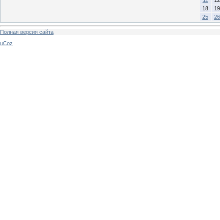
11
12
18
19
25
26
Полная версия сайта
uCoz