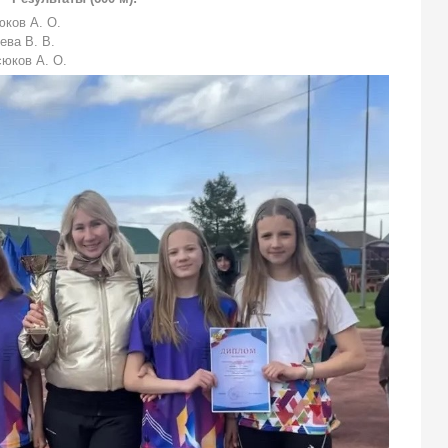
юков А. О.
ева В. В.
сюков А. О.