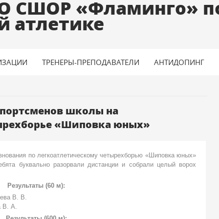
О СШОР «Фламинго» п
й атлетике
ИЗАЦИИ
ТРЕНЕРЫ-ПРЕПОДАВАТЕЛИ
АНТИДОПИНГ
спортсменов школы на
ырехборье «Шиповка юных»
внования по легкоатлетическому четырехборью «Шиповка юных»
ебята буквально разорвали дистанции и собрали целый ворох
Результаты (60 м):
ева В. В.
а В. А.
Результаты (600 м):