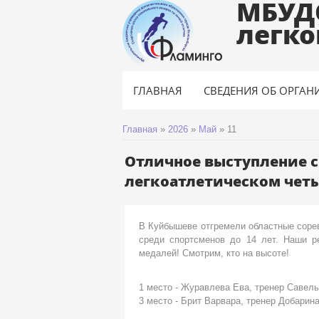
МБУД
легко
ГЛАВНАЯ
СВЕДЕНИЯ ОБ ОРГАН
Главная
»
2026
»
Май
»
11
Отличное выступление 
легкоатлетическом чет
В Куйбышеве отгремели областные соре
среди спортсменов до 14 лет. Наши р
медалей! Смотрим, кто на высоте!
1 место - Журавлева Ева, тренер Савель
3 место - Брит Варвара, тренер Добарин