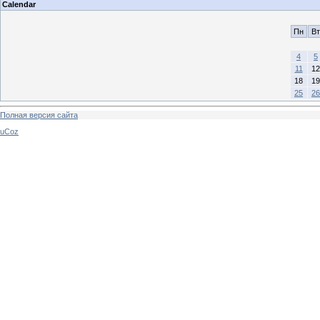
Calendar
Пн
Вт
4
5
11
12
18
19
25
26
Полная версия сайта
uCoz