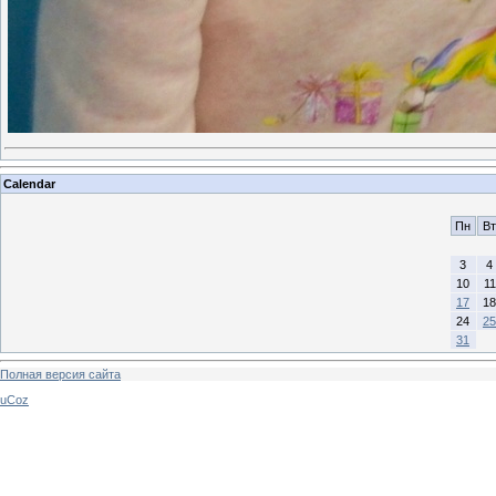
Calendar
Пн
Вт
3
4
10
11
17
18
24
25
31
Полная версия сайта
uCoz