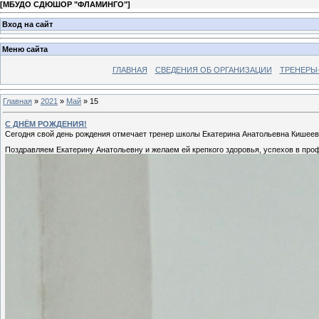
[
МБУДО СДЮШОР "ФЛАМИНГО"
]
Вход на сайт
Меню сайта
ГЛАВНАЯ
СВЕДЕНИЯ ОБ ОРГАНИЗАЦИИ
ТРЕНЕРЫ
Главная
»
2021
»
Май
»
15
С ДНЁМ РОЖДЕНИЯ!
Сегодня свой день рождения отмечает тренер школы Екатерина Анатольевна Кишеев
Поздравляем Екатерину Анатольевну и желаем ей крепкого здоровья, успехов в про