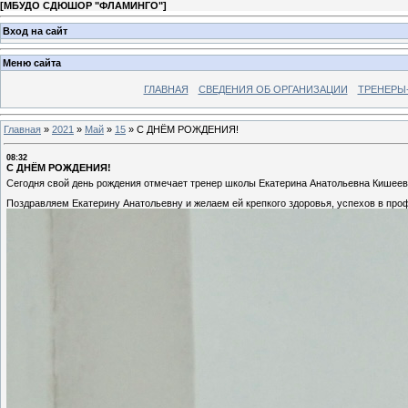
[
МБУДО СДЮШОР "ФЛАМИНГО"
]
Вход на сайт
Меню сайта
ГЛАВНАЯ
СВЕДЕНИЯ ОБ ОРГАНИЗАЦИИ
ТРЕНЕРЫ
Главная
»
2021
»
Май
»
15
»
С ДНЁМ РОЖДЕНИЯ!
08:32
С ДНЁМ РОЖДЕНИЯ!
Сегодня свой день рождения отмечает тренер школы Екатерина Анатольевна Кишеев
Поздравляем Екатерину Анатольевну и желаем ей крепкого здоровья, успехов в про