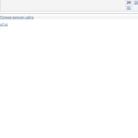
24
25
31
Полная версия сайта
uCoz