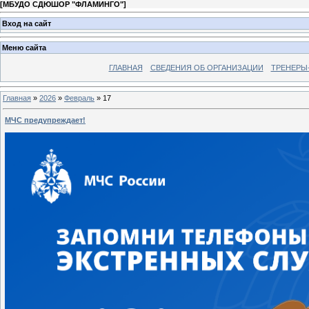
[
МБУДО СДЮШОР "ФЛАМИНГО"
]
Вход на сайт
Меню сайта
ГЛАВНАЯ
СВЕДЕНИЯ ОБ ОРГАНИЗАЦИИ
ТРЕНЕРЫ
Главная
»
2026
»
Февраль
»
17
МЧС предупреждает!