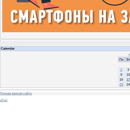
Calendar
Пн
Вт
2
3
9
10
16
17
23
24
Полная версия сайта
uCoz