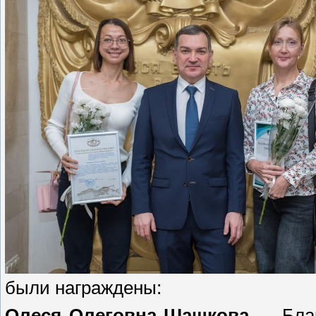
были награждены:
Олеся Олеговна Шашкова
— Благ