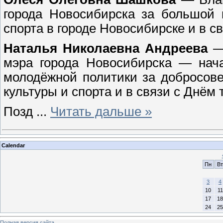
города Новосибирска за большой 
спорта в городе Новосибирске и в с
Наталья Николаевна Андреева
— 
мэра города Новосибирска — нача
молодёжной политики за добросове
культуры и спорта и в связи с Днём 
Позд
...
Читать дальше »
Calendar
Пн
Вт
3
4
10
11
17
18
24
25
Полная версия сайта