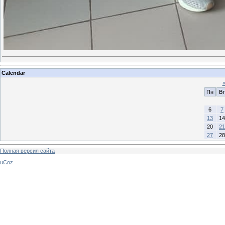
Calendar
Пн
Вт
6
7
13
14
20
21
27
28
Полная версия сайта
uCoz