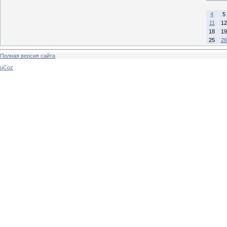
4
5
11
12
18
19
25
26
Полная версия сайта
uCoz