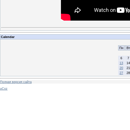
Calendar
Пн
Вт
6
7
13
14
20
21
27
28
Полная версия сайта
uCoz