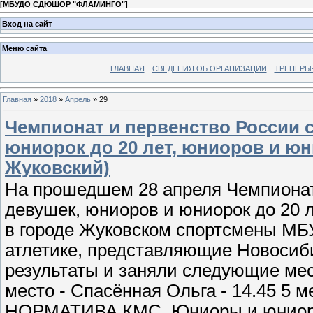
[
МБУДО СДЮШОР "ФЛАМИНГО"
]
Вход на сайт
Меню сайта
ГЛАВНАЯ
СВЕДЕНИЯ ОБ ОРГАНИЗАЦИИ
ТРЕНЕРЫ
Главная
»
2018
»
Апрель
»
29
Чемпионат и первенство России 
юниорок до 20 лет, юниоров и юнио
Жуковский)
На прошедшем 28 апреля Чемпионат
девушек, юниоров и юниорок до 20 л
в городе Жуковском спортсмены М
атлетике, представляющие Новосиб
результаты и заняли следующие мест
место - Спасённая Ольга - 14.45 5
НОРМАТИВА КМС. Юниоры и юниорки 