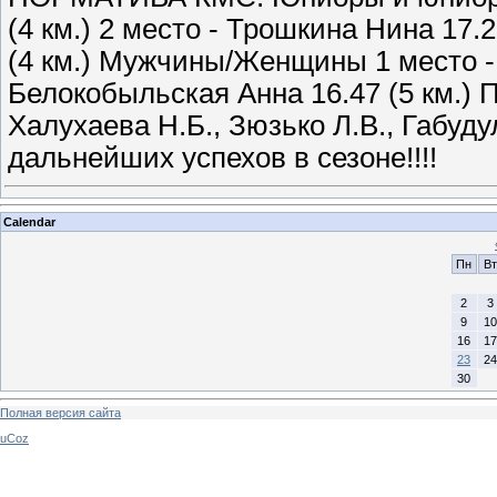
(4 км.) 2 место - Трошкина Нина 17.
(4 км.) Мужчины/Женщины 1 место -В
Белокобыльская Анна 16.47 (5 км.)
Халухаева Н.Б., Зюзько Л.В., Габуд
дальнейших успехов в сезоне!!!!
Calendar
Пн
Вт
2
3
9
10
16
17
23
24
30
Полная версия сайта
uCoz