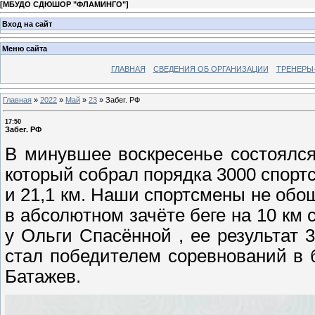
[
МБУДО СДЮШОР "ФЛАМИНГО"
]
Вход на сайт
Меню сайта
ГЛАВНАЯ
СВЕДЕНИЯ ОБ ОРГАНИЗАЦИИ
ТРЕНЕРЫ
Главная
»
2022
»
Май
»
23
»
Забег. РФ
17:50
Забег. РФ
В минувшее воскресенье состоялся
который собрал порядка 3000 спортс
и 21,1 км. Наши спортсмены не обо
в абсолютном зачёте беге на 10 км
у Ольги Спасённой , ее результат 
стал победителем соревнований в б
Батажев.