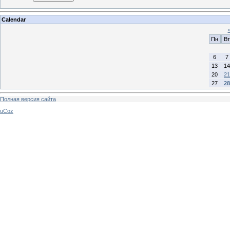
Calendar
Пн
Вт
6
7
13
14
20
21
27
28
Полная версия сайта
uCoz