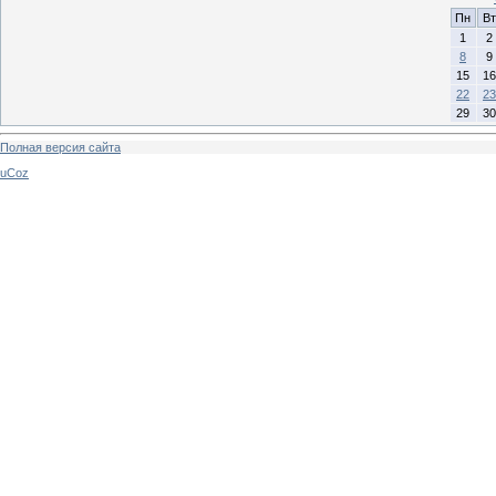
Пн
Вт
1
2
8
9
15
16
22
23
29
30
Полная версия сайта
uCoz