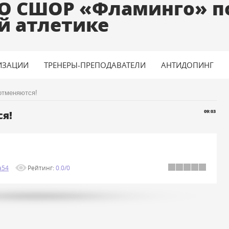
О СШОР «Фламинго» п
й атлетике
ИЗАЦИИ
ТРЕНЕРЫ-ПРЕПОДАВАТЕЛИ
АНТИДОПИНГ
отменяются!
я!
09:03
a54
Рейтинг
:
0.0
/
0