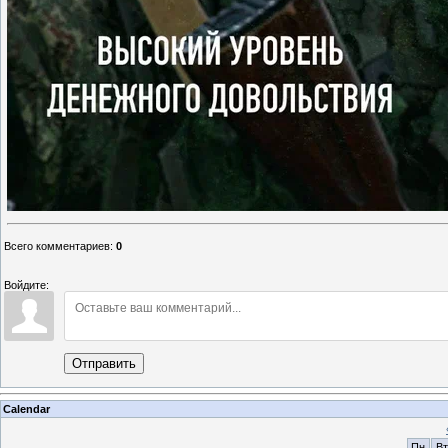
Всего комментариев
:
0
Войдите:
Отправить
Calendar
Пн
Вт