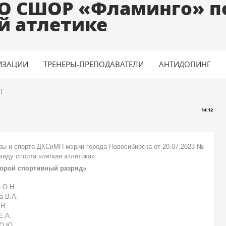
О СШОР «Фламинго» п
й атлетике
ИЗАЦИИ
ТРЕНЕРЫ-ПРЕПОДАВАТЕЛИ
АНТИДОПИНГ
!
14:12
ры и спорта ДКСиМП мэрии города Новосибирска от 20.07.2023 №
виду спорта «легкая атлетика»:
орой спортивный разряд»
 О.Н.
а В.А.
.Н.
Е.А.
 Ю.Ю.