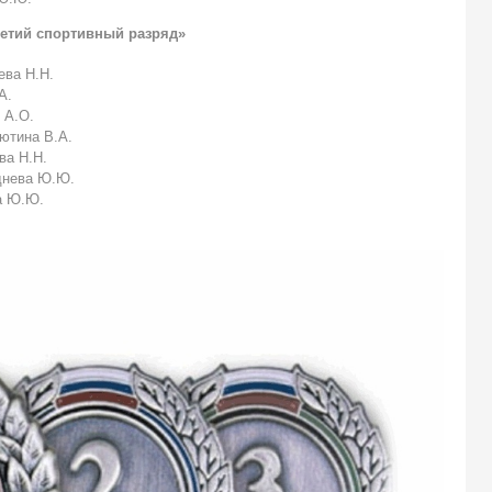
ретий спортивный разряд»
ева Н.Н.
А.
 А.О.
ютина В.А.
ва Н.Н.
днева Ю.Ю.
а Ю.Ю.