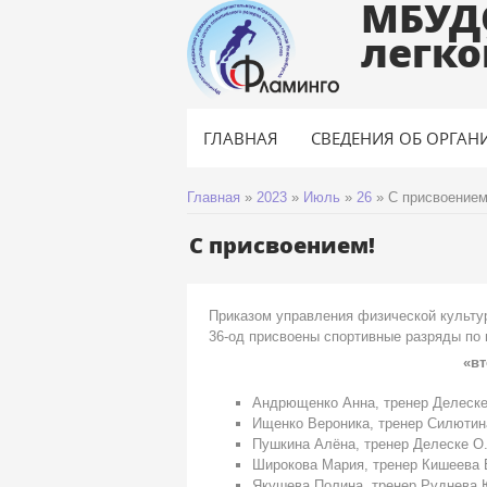
МБУД
легко
ГЛАВНАЯ
СВЕДЕНИЯ ОБ ОРГАН
Главная
»
2023
»
Июль
»
26
»
С присвоением
С присвоением!
Приказом управления физической культу
36-од присвоены спортивные разряды по 
«вт
Андрющенко Анна, тренер Делеске
Ищенко Вероника, тренер Силютин
Пушкина Алёна, тренер Делеске О
Широкова Мария, тренер Кишеева 
Якушева Полина, тренер Руднева