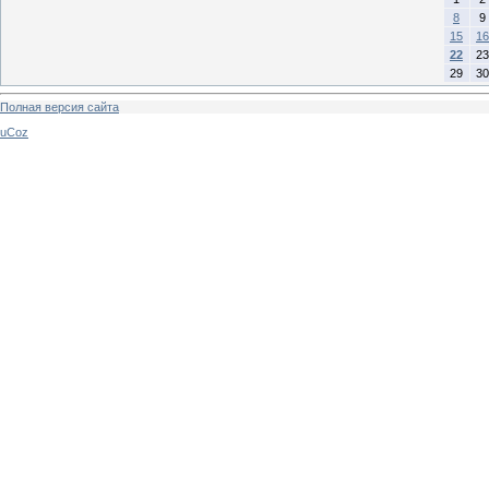
8
9
15
16
22
23
29
30
Полная версия сайта
uCoz