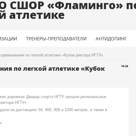
О СШОР «Фламинго» п
й атлетике
ИЗАЦИИ
ТРЕНЕРЫ-ПРЕПОДАВАТЕЛИ
АНТИДОПИНГ
оревнования по легкой атлетике «Кубок ректора НГТУ».
ния по легкой атлетике «Кубок
10:28
ких дорожках Дворца спорта НГТУ прошли региональные
ректора НГТУ».
али на дистанциях 50, 400, 800 и 1500 метров, а также в
и: