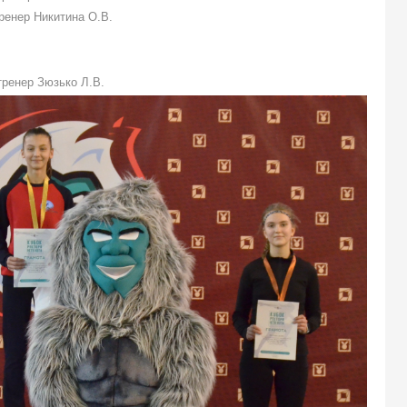
тренер Никитина О.В.
тренер Зюзько Л.В.