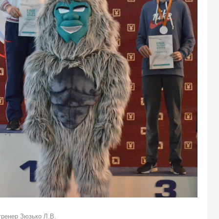
тренер Зюзько Л.В.