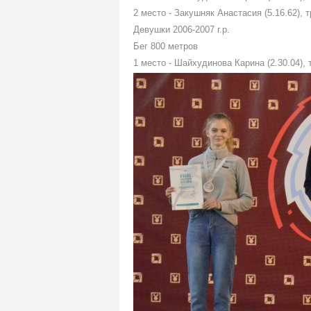
2 место - Закушняк Анастасия (5.16.62), 
Девушки 2006-2007 г.р.
Бег 800 метров
1 место - Шайхудинова Карина (2.30.04), 