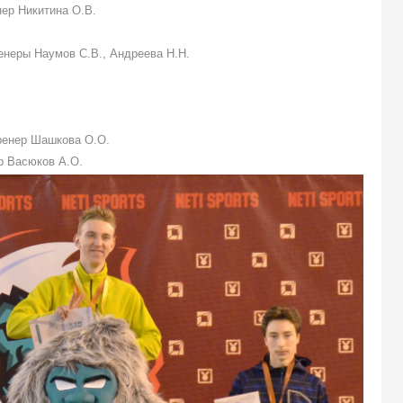
енер Никитина О.В.
ренеры Наумов С.В., Андреева Н.Н.
тренер Шашкова О.О.
ер Васюков А.О.