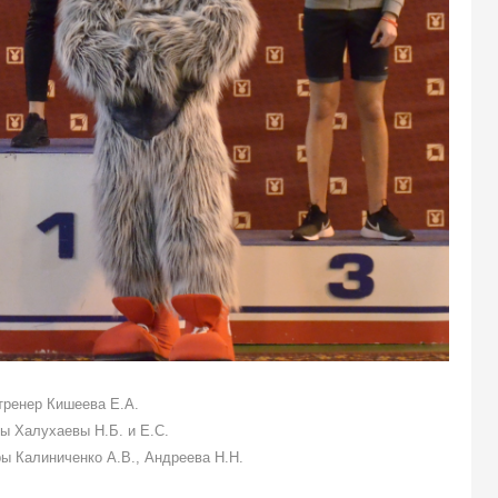
 тренер Кишеева Е.А.
еры Халухаевы Н.Б. и Е.С.
еры Калиниченко А.В., Андреева Н.Н.