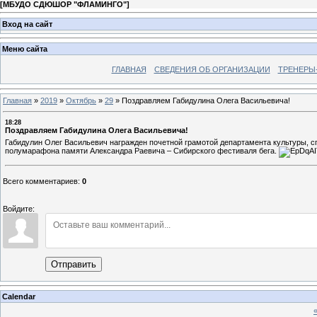
[
МБУДО СДЮШОР "ФЛАМИНГО"
]
Вход на сайт
Меню сайта
ГЛАВНАЯ
СВЕДЕНИЯ ОБ ОРГАНИЗАЦИИ
ТРЕНЕРЫ
Главная
»
2019
»
Октябрь
»
29
»
Поздравляем Габидулина Олега Васильевича!
18:28
Поздравляем Габидулина Олега Васильевича!
Габидулин Олег Васильевич награжден почетной грамотой департамента культуры, сп
полумарафона памяти Александра Раевича – Сибирского фестиваля бега.
Всего комментариев
:
0
Войдите:
Отправить
Calendar