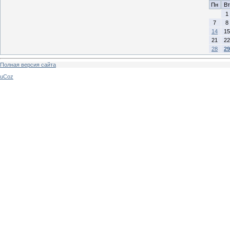
Пн
Вт
1
7
8
14
15
21
22
28
29
Полная версия сайта
uCoz