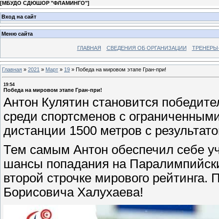
[
МБУДО СДЮШОР "ФЛАМИНГО"
]
Вход на сайт
Меню сайта
ГЛАВНАЯ
СВЕДЕНИЯ ОБ ОРГАНИЗАЦИИ
ТРЕНЕРЫ
Главная
»
2021
»
Март
»
19
»
Победа на мировом этапе Гран-при!
19:54
Победа на мировом этапе Гран-при!
Антон Кулятин становится победител
среди спортсменов с ограниченными
дистанции 1500 метров с результато
Тем самым Антон обеспечил себе у
шансы попадания на Паралимпийские
второй строчке мирового рейтинга. 
Борисовича Халухаева!