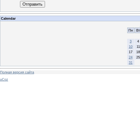
Отправить
Calendar
Пн
Вт
3
4
10
11
17
18
24
25
31
Полная версия сайта
uCoz