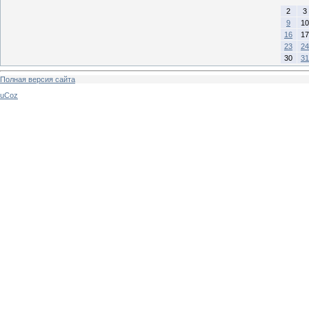
2
3
9
10
16
17
23
24
30
31
Полная версия сайта
uCoz