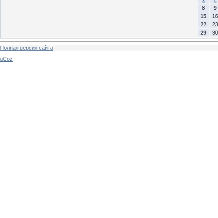
8
9
15
16
22
23
29
30
Полная версия сайта
uCoz