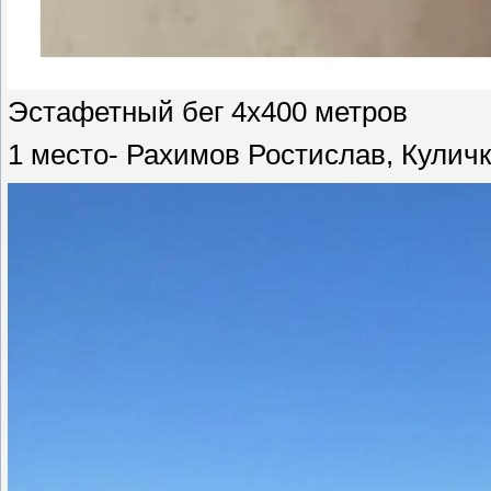
Эстафетный бег 4х400 метров
1 место- Рахимов Ростислав, Куличк