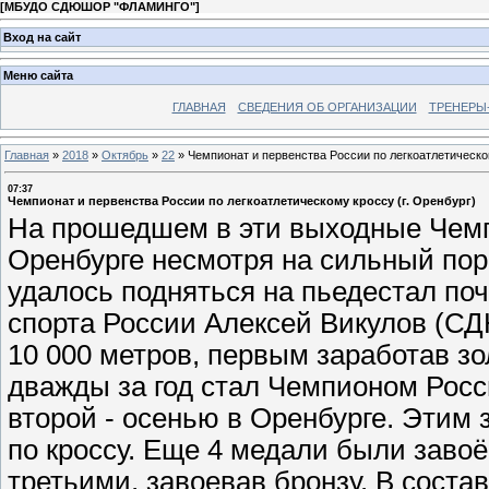
[
МБУДО СДЮШОР "ФЛАМИНГО"
]
Вход на сайт
Меню сайта
ГЛАВНАЯ
СВЕДЕНИЯ ОБ ОРГАНИЗАЦИИ
ТРЕНЕРЫ
Главная
»
2018
»
Октябрь
»
22
»
Чемпионат и первенства России по легкоатлетическом
07:37
Чемпионат и первенства России по легкоатлетическому кроссу (г. Оренбург)
На прошедшем в эти выходные Чемпи
Оренбурге несмотря на сильный по
удалось подняться на пьедестал поч
спорта России Алексей Викулов (С
10 000 метров, первым заработав зо
дважды за год стал Чемпионом Росси
второй - осенью в Оренбурге. Этим
по кроссу. Еще 4 медали были заво
третьими, завоевав бронзу. В сост