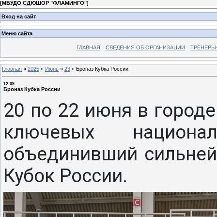
[
МБУДО СДЮШОР "ФЛАМИНГО"
]
Вход на сайт
Меню сайта
ГЛАВНАЯ
СВЕДЕНИЯ ОБ ОРГАНИЗАЦИИ
ТРЕНЕРЫ
Главная
»
2025
»
Июнь
»
23
»
Броназ Кубка России
12:09
Броназ Кубка России
20 по 22 июня в город
ключевых национа
объединивший сильней
Кубок России.