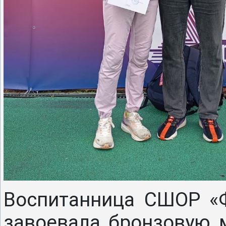
Воспитанница СШОР «
завоевала бронзовую 