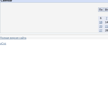
Calendar
Пн
Вт
6
7
13
14
20
21
27
28
Полная версия сайта
uCoz